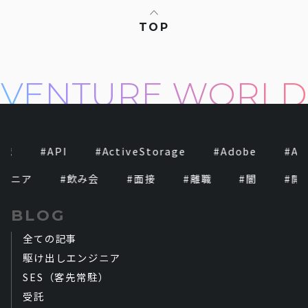
TOP
転職
#
API
#
ActiveStorage
#
Adobe
#
Ad
ジニア
#
飲み会
#
面接
#
離職
#
闇
#
開
BLOG
全ての記事
駆け出しエンジニア
SES（客先常駐）
受託