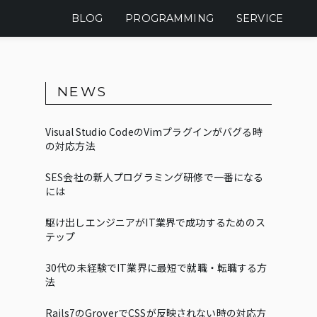
BLOG
PROGRAMMING
SERVICE
NEWS
Visual Studio CodeのVimプラグインがバグる時
の対応方法
SES会社の新人プログラミング研修で一番になる
には
駆け出しエンジニアがIT業界で成功するためのス
テップ
30代の未経験でIT業界に最短で就職・転職する方
法
Rails7のGroverでCSSが反映されない時の対応方