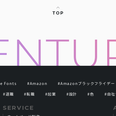
TOP
 Fonts
#
Amazon
#
Amazonブラックフライデー
#
退職
#
転職
#
起業
#
設計
#
色
#
自社サ
SERVICE