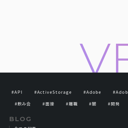
#
API
#
ActiveStorage
#
Adobe
#
Adobe
#
飲み会
#
面接
#
離職
#
闇
#
開発
BLOG