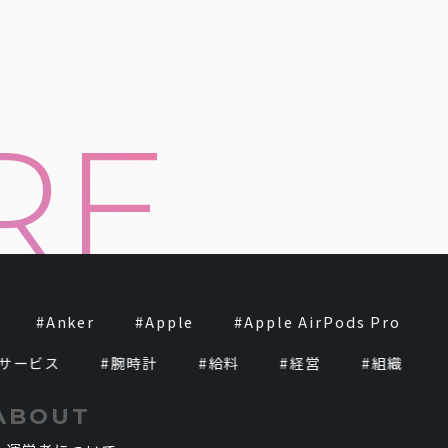
#
Anker
#
Apple
#
Apple AirPods Pro
#
ービス
#
腕時計
#
給料
#
経営
#
組織
#
ABOUT