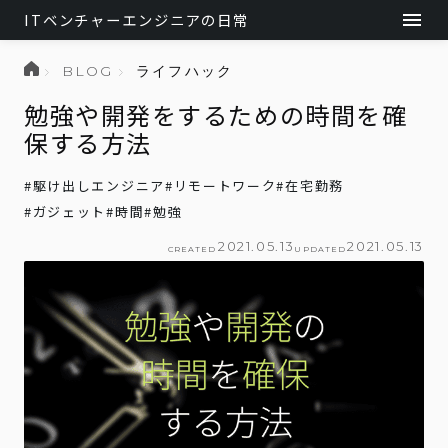
ITベンチャーエンジニアの日常
BLOG
ライフハック
勉強や開発をするための時間を確
保する方法
#
駆け出しエンジニア
#
リモートワーク
#
在宅勤務
#
ガジェット
#
時間
#
勉強
2021.05.13
2021.05.13
CREATED
UPDATED