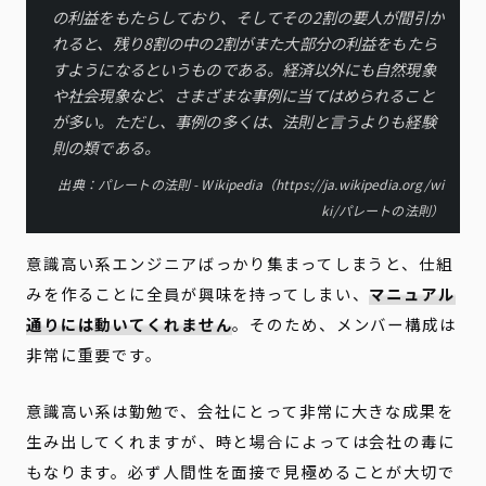
の利益をもたらしており、そしてその2割の要人が間引か
れると、残り8割の中の2割がまた大部分の利益をもたら
すようになるというものである。経済以外にも自然現象
や社会現象など、さまざまな事例に当てはめられること
が多い。ただし、事例の多くは、法則と言うよりも経験
則の類である。
出典：
パレートの法則 - Wikipedia
（
https://ja.wikipedia.org/wi
ki/パレートの法則
）
意識高い系エンジニアばっかり集まってしまうと、仕組
みを作ることに全員が興味を持ってしまい、
マニュアル
通りには動いてくれません
。そのため、メンバー構成は
非常に重要です。
意識高い系は勤勉で、会社にとって非常に大きな成果を
生み出してくれますが、時と場合によっては会社の毒に
もなります。必ず人間性を面接で見極めることが大切で