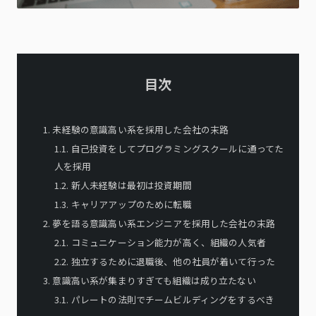
目次
1
.
未経験の意識高い系を採用した会社の末路
1.
1
.
自己投資をしてプログラミングスクールに通ってた
人を採用
1.
2
.
新人未経験は最初は投資期間
1.
3
.
キャリアアップのために転職
2
.
夢を語る意識高い系エンジニアを採用した会社の末路
2.
1
.
コミュニケーション能力が高く、組織の人気者
2.
2
.
独立するために退職後、他の社員が着いて行った
3
.
意識高い系が集まりすぎても組織は成り立たない
3.
1
.
パレートの法則でチームビルディングをするべき