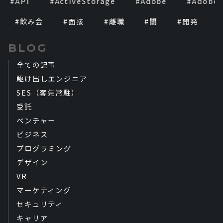
#
API
#
ActiveStorage
#
Adobe
#
Adobe Fo
#
飲み会
#
面接
#
離職
#
闇
#
開発
#
退
BLOG
全ての記事
駆け出しエンジニア
SES（客先常駐）
受託
ベンチャー
ビジネス
プログラミング
デザイン
VR
マーケティング
セキュリティ
キャリア